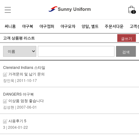
0
써니홈
야구복
야구점퍼
야구모자
양말, 밸트
주문서다운
고객
고객 상품평 리스트
글쓰기
검색
Clereland Indians 스타일
가격문의 및 납기 문의
장인욱
| 2011-10-17
DANGERS 야구복
이상품 엄청 좋습니다
김성현
| 2007-06-01
사용후기 5
3
| 2004-01-22