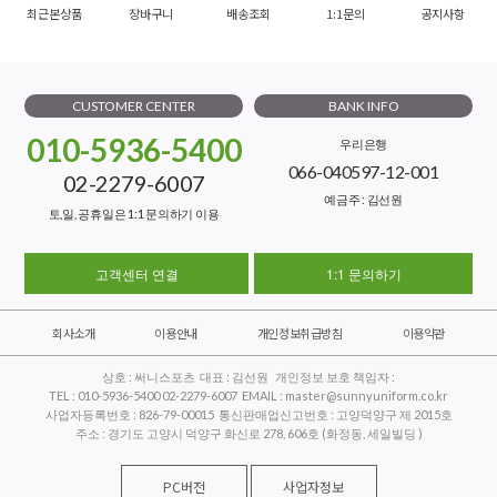
최근본상품
장바구니
배송조회
1:1문의
공지사항
CUSTOMER CENTER
BANK INFO
010-5936-5400
우리은행
066-040597-12-001
02-2279-6007
예금주 : 김선원
토,일, 공휴일은 1:1 문의하기 이용
고객센터 연결
1:1 문의하기
회사소개
이용안내
개인정보취급방침
이용약관
상호 : 써니스포츠 대표 : 김선원 개인정보 보호 책임자 :
TEL : 010-5936-5400 02-2279-6007 EMAIL : master@sunnyuniform.co.kr
사업자등록번호 : 826-79-00015 통신판매업신고번호 : 고양덕양구 제 2015호
주소 : 경기도 고양시 덕양구 화신로 278, 606호 (화정동, 세일빌딩 )
PC버전
사업자정보