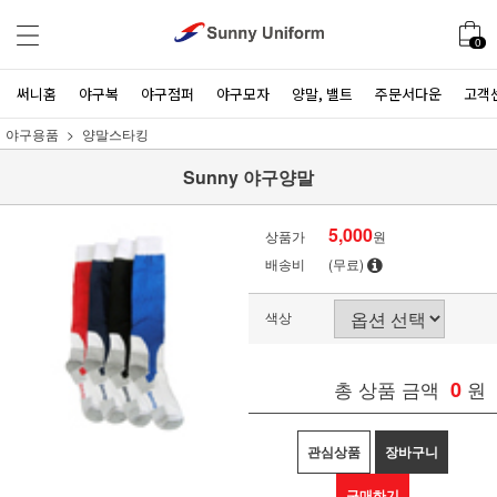
0
써니홈
야구복
야구점퍼
야구모자
양말, 밸트
주문서다운
고객
야구용품
양말스타킹
Sunny 야구양말
5,000
상품가
원
배송비
(무료)
색상
총 상품 금액
0
원
관심상품
장바구니
구매하기