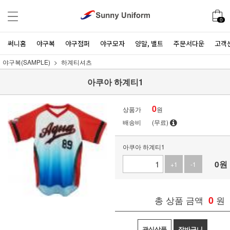
0
써니홈
야구복
야구점퍼
야구모자
양말, 밸트
주문서다운
고객
야구복(SAMPLE)
하계티셔츠
아쿠아 하계티1
0
상품가
원
배송비
(무료)
아쿠아 하계티1
0
원
+1
-1
총 상품 금액
0
원
관심상품
장바구니