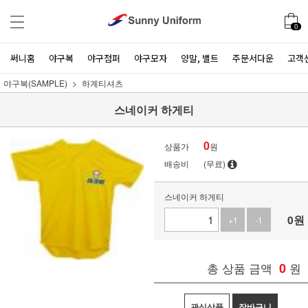
0
써니홈
야구복
야구점퍼
야구모자
양말, 밸트
주문서다운
고객
야구복(SAMPLE)
하계티셔츠
스네이커 하게티
0
상품가
원
배송비
(무료)
스네이커 하게티
0
원
+1
-1
총 상품 금액
0
원
관심상품
장바구니