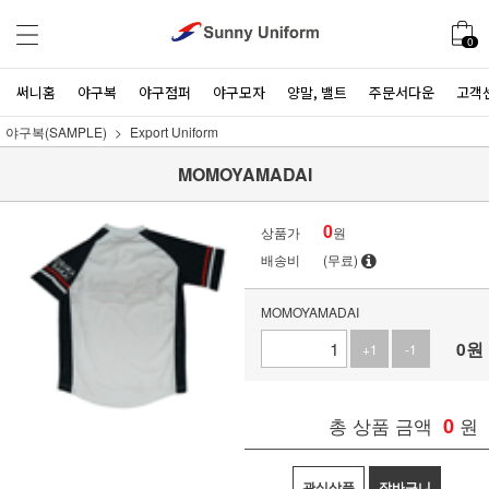
0
써니홈
야구복
야구점퍼
야구모자
양말, 밸트
주문서다운
고객
야구복(SAMPLE)
Export Uniform
MOMOYAMADAI
0
상품가
원
배송비
(무료)
MOMOYAMADAI
0
원
+1
-1
총 상품 금액
0
원
관심상품
장바구니