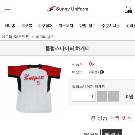
0
써니홈
야구복
야구점퍼
야구모자
양말, 밸트
주문서다운
고객
야구복(SAMPLE)
하계티셔츠
클럽스나이퍼 하계티
0
상품가
원
배송비
(무료)
클럽스나이퍼 하계티
0
원
+1
-1
총 상품 금액
0
원
관심상품
장바구니