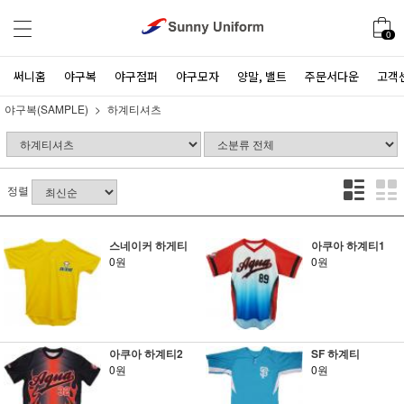
0
써니홈
야구복
야구점퍼
야구모자
양말, 밸트
주문서다운
고객
야구복(SAMPLE)
하계티셔츠
정렬
스네이커 하게티
아쿠아 하계티1
0원
0원
아쿠아 하계티2
SF 하계티
0원
0원