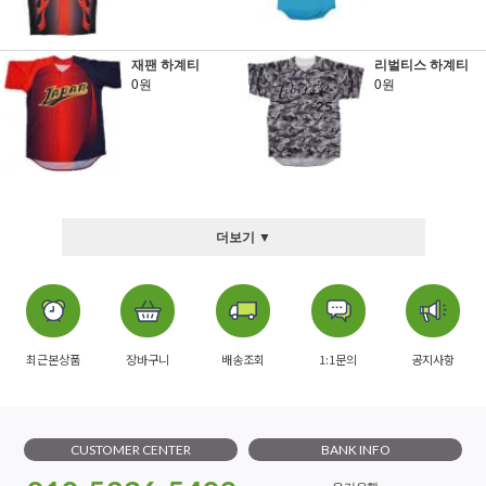
재팬 하계티
리벌티스 하계티
0원
0원
더보기 ▼
최근본상품
장바구니
배송조회
1:1문의
공지사항
CUSTOMER CENTER
BANK INFO